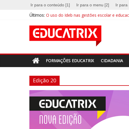
Skip
Ir para o conteúdo [1]
Ir para o menu [2]
Ir para
to
Últimos:
O uso do Ideb nas gestões escolar e educaci
content
A escola na era digital
Revista
EDUCATRIX 28 | Baixe já a nova edição
Mentalidades matemáticas: a abordagem qu
Educação integral cresce no país e busca su
Educatrix
–
FORMAÇÕES EDUCATRIX
CIDADANIA
Editora
Edição 20
Moderna
Estamos
em
constante
transformação.