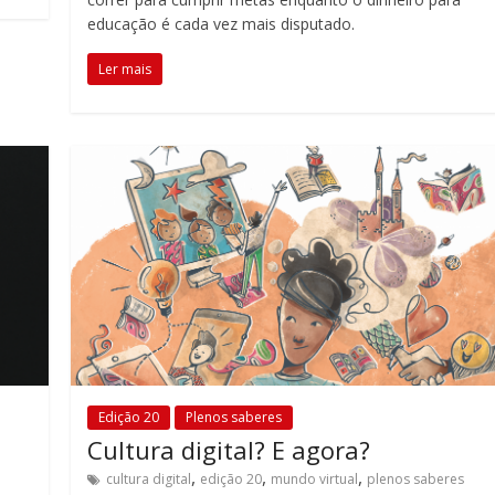
educação é cada vez mais disputado.
Ler mais
Edição 20
Plenos saberes
Cultura digital? E agora?
,
,
,
cultura digital
edição 20
mundo virtual
plenos saberes