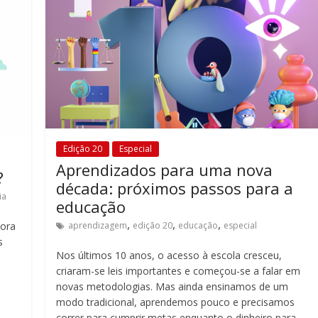
Edição 20
Especial
Aprendizados para uma nova
?
década: próximos passos para a
ia
educação
,
,
,
hora
aprendizagem
edição 20
educação
especial
s
Nos últimos 10 anos, o acesso à escola cresceu,
criaram-se leis importantes e começou-se a falar em
novas metodologias. Mas ainda ensinamos de um
modo tradicional, aprendemos pouco e precisamos
correr para cumprir metas enquanto o dinheiro para