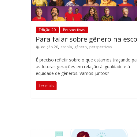
Edição 20
Perspectivas
Para falar sobre gênero na esco
,
,
,
edição 20
escola
gênero
perspectivas
É preciso refletir sobre o que estamos traçando pa
as futuras gerações em relação à igualdade e à
equidade de gêneros. Vamos juntos?
Ler mais