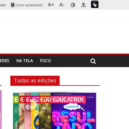
A+
A-
dade
Livro acessível
ERES
NA TELA
FOCO
Todas as edições