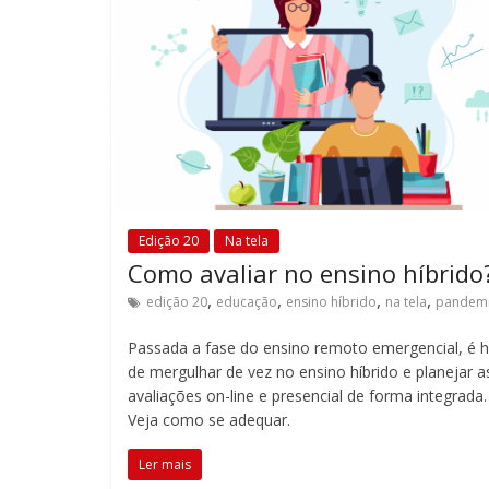
Edição 20
Na tela
Como avaliar no ensino híbrido
,
,
,
,
edição 20
educação
ensino híbrido
na tela
pandem
Passada a fase do ensino remoto emergencial, é 
de mergulhar de vez no ensino híbrido e planejar a
avaliações on-line e presencial de forma integrada.
Veja como se adequar.
Ler mais