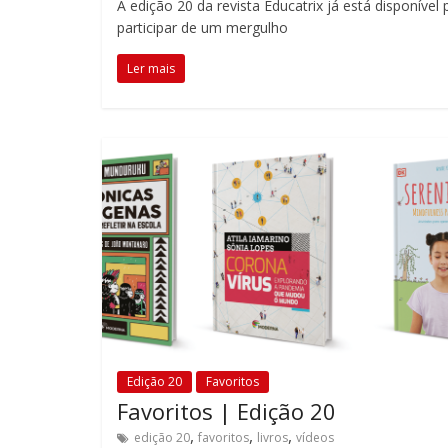
em
A edição 20 da revista Educatrix já está disponíve
participar de um mergulho
sala
de
Ler mais
aula,
reforçando
o
papel
transformador
da
escola
para
expandir
as
perspectivas
e
acompanhar
Edição 20
Favoritos
as
Favoritos | Edição 20
realizações
,
,
,
dos
edição 20
favoritos
livros
vídeos