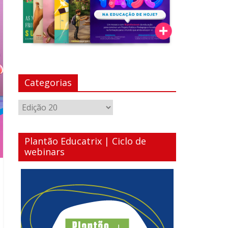
Categorias
Categorias
Plantão Educatrix | Ciclo de
webinars