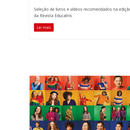
alunos.
Seleção de livros e vídeos recomendados na ediçã
Esse
da Revista Educatrix.
é
o
Ler mais
propósito
da
Educatrix!