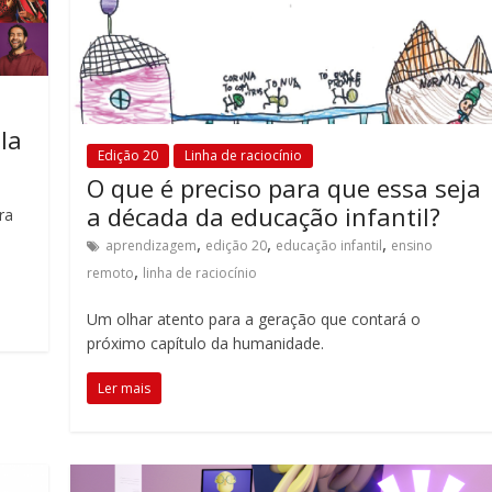
la
Edição 20
Linha de raciocínio
O que é preciso para que essa seja
a década da educação infantil?
ra
,
,
,
aprendizagem
edição 20
educação infantil
ensino
,
remoto
linha de raciocínio
Um olhar atento para a geração que contará o
próximo capítulo da humanidade.
Ler mais