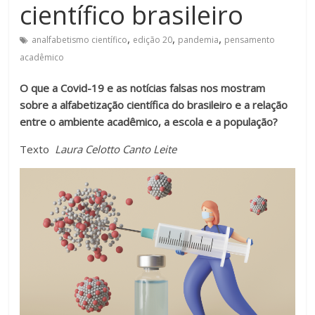
científico brasileiro
Estamos
em
,
,
,
analfabetismo científico
edição 20
pandemia
pensamento
constante
acadêmico
transformação.
Novas
O que a Covid-19 e as notícias falsas nos mostram
metodologias
sobre a alfabetização científica do brasileiro e a relação
e
entre o ambiente acadêmico, a escola e a população?
tecnologias
Texto
Laura Celotto Canto Leite
estão
cada
vez
mais
presentes
no
dia
a
dia.
É