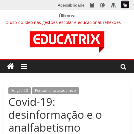
Skip
Acessibilidade
to
Últimos:
content
O uso do Ideb nas gestões escolar e educacional: reflexões
essenciais para gestores municipais
A escola na era digital
EDUCATRIX 28 | Baixe já a nova edição
Mentalidades matemáticas: a abordagem que quebra barreiras
Educação integral cresce no país e busca sua identidade
Revista
Educatrix
–
Edição 20
Pensamento acadêmico
Covid-19:
Editora
desinformação e o
Moderna
analfabetismo