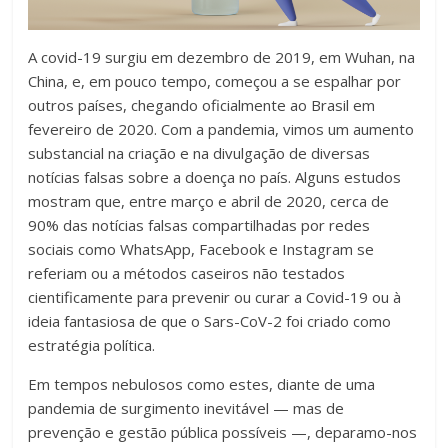
fundamental
explorar
outras
A covid-19 surgiu em dezembro de 2019, em Wuhan, na
possibilidades
China, e, em pouco tempo, começou a se espalhar por
em
outros países, chegando oficialmente ao Brasil em
sala
fevereiro de 2020. Com a pandemia, vimos um aumento
de
substancial na criação e na divulgação de diversas
aula,
notícias falsas sobre a doença no país. Alguns estudos
reforçando
mostram que, entre março e abril de 2020, cerca de
o
90% das notícias falsas compartilhadas por redes
papel
sociais como WhatsApp, Facebook e Instagram se
transformador
referiam ou a métodos caseiros não testados
da
cientificamente para prevenir ou curar a Covid-19 ou à
escola
ideia fantasiosa de que o Sars-CoV-2 foi criado como
para
estratégia política.
expandir
Em tempos nebulosos como estes, diante de uma
as
pandemia de surgimento inevitável — mas de
perspectivas
prevenção e gestão pública possíveis —, deparamo-nos
e