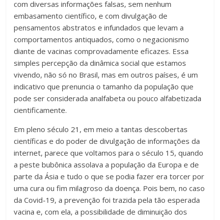
com diversas informações falsas, sem nenhum
acompanhar
embasamento científico, e com divulgação de
as
pensamentos abstratos e infundados que levam a
realizações
comportamentos antiquados, como o negacionismo
dos
diante de vacinas comprovadamente eficazes. Essa
alunos.
simples percepção da dinâmica social que estamos
Esse
vivendo, não só no Brasil, mas em outros países, é um
é
indicativo que prenuncia o tamanho da população que
o
pode ser considerada analfabeta ou pouco alfabetizada
propósito
cientificamente.
da
Educatrix!
Em pleno século 21, em meio a tantas descobertas
científicas e do poder de divulgação de informações da
internet, parece que voltamos para o século 15, quando
a peste bubônica assolava a população da Europa e de
parte da Ásia e tudo o que se podia fazer era torcer por
uma cura ou fim milagroso da doença. Pois bem, no caso
da Covid-19, a prevenção foi trazida pela tão esperada
vacina e, com ela, a possibilidade de diminuição dos