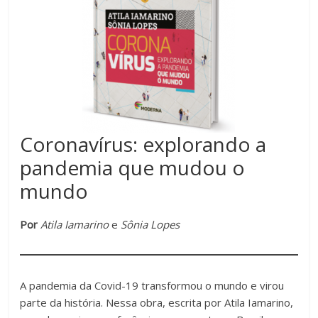
acompanhar
as
realizações
dos
alunos.
Esse
é
o
Coronavírus: explorando a
propósito
pandemia que mudou o
da
Educatrix!
mundo
Por
Atila Iamarino
e
Sônia Lopes
A pandemia da Covid-19 transformou o mundo e virou
parte da história. Nessa obra, escrita por Atila Iamarino,