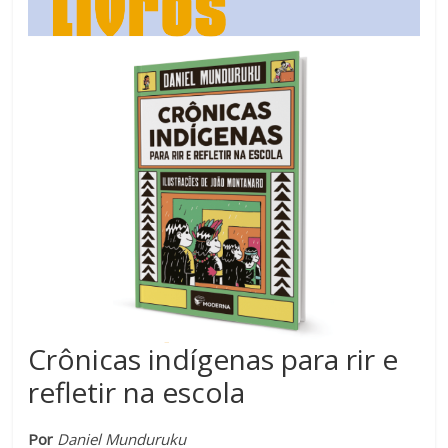
Estamos
em
constante
transformação.
Novas
metodologias
e
tecnologias
estão
cada
vez
mais
presentes
no
Crônicas indígenas para rir e
dia
refletir na escola
a
dia.
É
Por
Daniel Munduruku