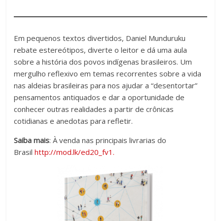
fundamental
explorar
outras
Em pequenos textos divertidos, Daniel Munduruku
possibilidades
rebate estereótipos, diverte o leitor e dá uma aula
em
sobre a história dos povos indígenas brasileiros. Um
sala
mergulho reflexivo em temas recorrentes sobre a vida
de
nas aldeias brasileiras para nos ajudar a “desentortar”
aula,
pensamentos antiquados e dar a oportunidade de
reforçando
conhecer outras realidades a partir de crônicas
o
cotidianas e anedotas para refletir.
papel
transformador
Saiba mais
: À venda nas principais livrarias do
da
Brasil
http://mod.lk/ed20_fv1.
escola
para
expandir
as
perspectivas
e