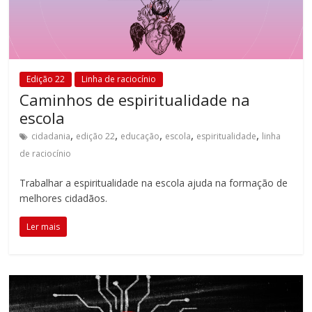
Edição 22
Linha de raciocínio
Caminhos de espiritualidade na
escola
,
,
,
,
,
cidadania
edição 22
educação
escola
espiritualidade
linha
de raciocínio
Trabalhar a espiritualidade na escola ajuda na formação de
melhores cidadãos.
Ler mais