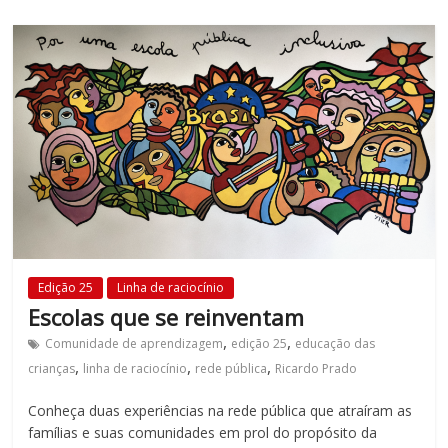
fundamental
explorar
outras
possibilidades
em
sala
de
aula,
reforçando
o
papel
transformador
Edição 25
Linha de raciocínio
da
Escolas que se reinventam
escola
,
,
para
Comunidade de aprendizagem
edição 25
educação das
,
,
,
expandir
crianças
linha de raciocínio
rede pública
Ricardo Prado
as
Conheça duas experiências na rede pública que atraíram as
perspectivas
famílias e suas comunidades em prol do propósito da
e