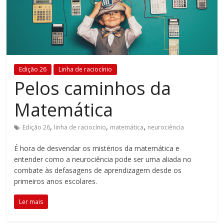
Estamos
em
constante
transformação.
Novas
Edição 26
Linha de raciocínio
metodologias
Pelos caminhos da
e
tecnologias
Matemática
estão
cada
,
,
,
Edição 26
linha de raciocínio
matemática
neurociência
vez
mais
É hora de desvendar os mistérios da matemática e
presentes
entender como a neurociência pode ser uma aliada no
no
combate às defasagens de aprendizagem desde os
dia
primeiros anos escolares.
a
Ler mais
dia.
É