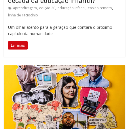
década da educação infantil?
,
,
,
,
aprendizagem
edição 20
educação infantil
ensino remoto
linha de raciocínio
Um olhar atento para a geração que contará o próximo
capítulo da humanidade.
Ler mais