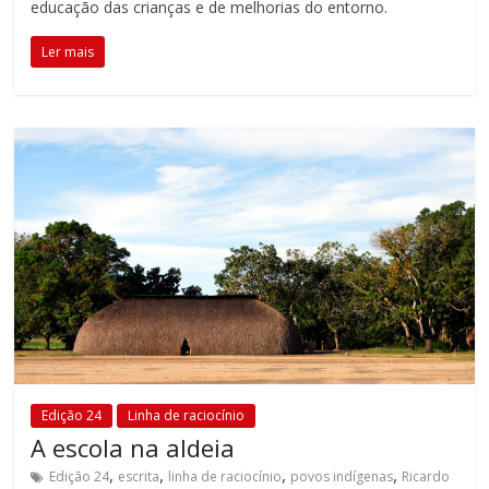
educação das crianças e de melhorias do entorno.
acompanhar
as
Ler mais
realizações
dos
alunos.
Esse
é
o
propósito
da
Educatrix!
Edição 24
Linha de raciocínio
A escola na aldeia
,
,
,
,
Edição 24
escrita
linha de raciocínio
povos indígenas
Ricardo