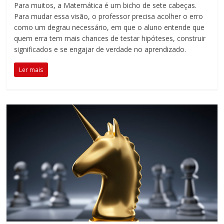
Para muitos, a Matemática é um bicho de sete cabeças.
acompanhar
Para mudar essa visão, o professor precisa acolher o erro
as
como um degrau necessário, em que o aluno entende que
realizações
quem erra tem mais chances de testar hipóteses, construir
dos
significados e se engajar de verdade no aprendizado.
alunos.
Esse
Ler mais
é
o
propósito
da
Educatrix!