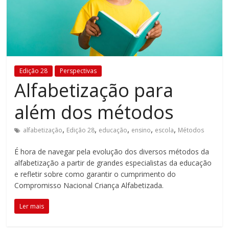
Estamos
em
constante
transformação.
Novas
Edição 28
Perspectivas
metodologias
Alfabetização para
e
tecnologias
além dos métodos
estão
cada
,
,
,
,
,
alfabetização
Edição 28
educação
ensino
escola
Métodos
vez
mais
É hora de navegar pela evolução dos diversos métodos da
presentes
alfabetização a partir de grandes especialistas da educação
no
e refletir sobre como garantir o cumprimento do
dia
Compromisso Nacional Criança Alfabetizada.
a
Ler mais
dia.
É