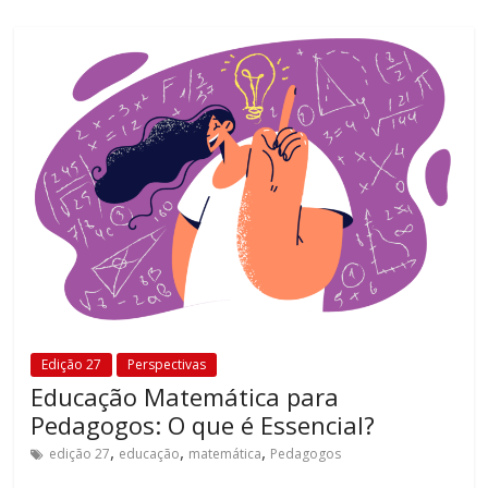
fundamental
explorar
outras
possibilidades
em
sala
de
aula,
reforçando
o
papel
transformador
da
escola
Edição 27
Perspectivas
para
Educação Matemática para
expandir
Pedagogos: O que é Essencial?
as
,
,
,
perspectivas
edição 27
educação
matemática
Pedagogos
e