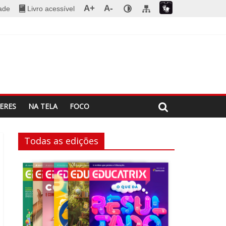
A+
A-
dade
Livro acessível
ERES
NA TELA
FOCO
Todas as edições