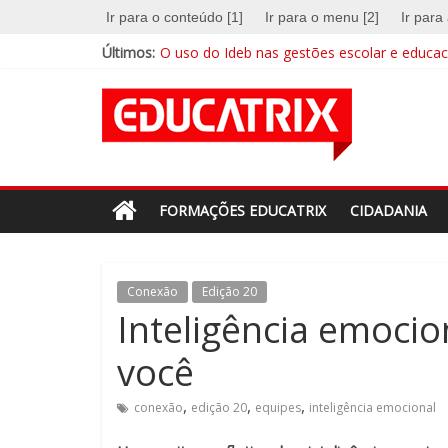
Skip
Ir para o conteúdo [1]
Ir para o menu [2]
Ir para
to
Últimos:
O uso do Ideb nas gestões escolar e educaci
content
A escola na era digital
Revista
EDUCATRIX 28 | Baixe já a nova edição
Mentalidades matemáticas: a abordagem qu
Educação integral cresce no país e busca su
Educatrix
–
FORMAÇÕES EDUCATRIX
CIDADANIA
Editora
Conexão
Edição 20
Moderna
Inteligência emoci
você
Estamos
em
,
,
,
conexão
edição 20
equipes
inteligência emocional
constante
transformação.