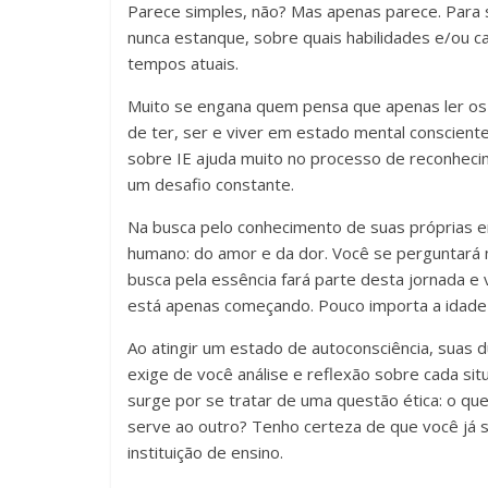
Parece simples, não? Mas apenas parece. Para 
alunos.
nunca estanque, sobre quais habilidades e/ou ca
Esse
tempos atuais.
é
o
Muito se engana quem pensa que apenas ler os li
propósito
de ter, ser e viver em estado mental conscient
da
sobre IE ajuda muito no processo de reconheci
Educatrix!
um desafio constante.
Na busca pelo conhecimento de suas próprias e
humano: do amor e da dor. Você se perguntará 
busca pela essência fará parte desta jornada e
está apenas começando. Pouco importa a idade 
Ao atingir um estado de autoconsciência, suas 
exige de você análise e reflexão sobre cada situa
surge por se tratar de uma questão ética: o qu
serve ao outro? Tenho certeza de que você já s
instituição de ensino.