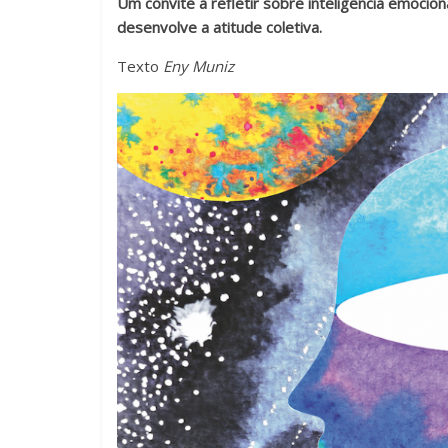
Um convite a refletir sobre inteligência emocion
Novas
desenvolve a atitude coletiva.
metodologias
Texto
Eny Muniz
e
tecnologias
estão
cada
vez
mais
presentes
no
dia
a
dia.
É
fundamental
explorar
outras
possibilidades