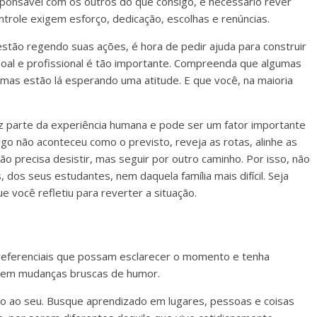
esponsável com os outros do que consigo, é necessário rever
ntrole exigem esforço, dedicação, escolhas e renúncias.
estão regendo suas ações, é hora de pedir ajuda para construir
soal e profissional é tão importante. Compreenda que algumas
as estão lá esperando uma atitude. E que você, na maioria
faz parte da experiência humana e pode ser um fator importante
algo não aconteceu como o previsto, reveja as rotas, alinhe as
o precisa desistir, mas seguir por outro caminho. Por isso, não
dos seus estudantes, nem daquela família mais difícil. Seja
ue você refletiu para reverter a situação.
 referenciais que possam esclarecer o momento e tenha
a sem mudanças bruscas de humor.
o ao seu. Busque aprendizado em lugares, pessoas e coisas