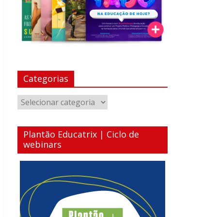
Categorias
Categorias
Plantão Educatrix | Ciclo de
webinars