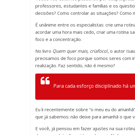
professores, estudantes e famílias e os quest
decisões? Como controlar as situações? Como m
É unânime entre os especialistas: crie uma roti
acordar uma hora mais cedo, criar uma rotina sa
foco e a concentração.
No livro
Quem quer mais, criafoco!
, o autor Is
precisamos de foco porque somos seres com infi
realização. Faz sentido, não é mesmo?
Para cada esforço disciplinado há um
Eu li recentemente sobre “o meu eu do amanhã” e
que já sabemos: não deixe para amanhã o que v
E você, já pensou em fazer ajustes na sua roti