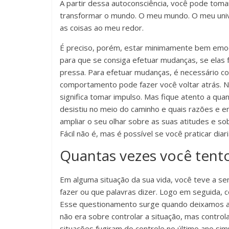
A partir dessa autoconsciência, você pode toma
transformar o mundo. O meu mundo. O meu uni
as coisas ao meu redor.
É preciso, porém, estar minimamente bem emocio
para que se consiga efetuar mudanças, se elas
pressa. Para efetuar mudanças, é necessário 
comportamento pode fazer você voltar atrás. Nã
significa tomar impulso. Mas fique atento a qu
desistiu no meio do caminho e quais razões e e
ampliar o seu olhar sobre as suas atitudes e 
Fácil não é, mas é possível se você praticar dia
Quantas vezes você tent
Em alguma situação da sua vida, você teve a s
fazer ou que palavras dizer. Logo em seguida, 
Esse questionamento surge quando deixamos as 
não era sobre controlar a situação, mas contro
situações fugiram do controle no último ano 