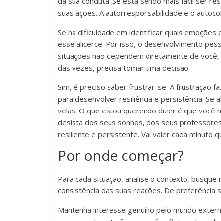
da sua conduta. Se está sendo mais fácil ser r
suas ações. A autorresponsabilidade e o autoco
Se há dificuldade em identificar quais emoções 
esse alicerce. Por isso, o desenvolvimento pes
situações não dependem diretamente de você, m
das vezes, precisa tomar uma decisão.
Sim, é preciso saber frustrar-se. A frustração 
para desenvolver resiliência e persistência. Se 
velas. O que estou querendo dizer é que você nã
desista dos seus sonhos, dos seus professores, 
resiliente e persistente. Vai valer cada minuto q
Por onde começar?
Para cada situação, analise o contexto, busque
consistência das suas reações. De preferênci
Mantenha interesse genuíno pelo mundo extern