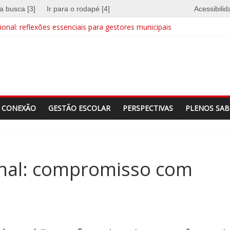
 a busca [3]
Ir para o rodapé [4]
Acessibili
onal: reflexões essenciais para gestores municipais
e quebra barreiras
a identidade
CONEXÃO
GESTÃO ESCOLAR
PERSPECTIVAS
PLENOS SAB
onal: compromisso com