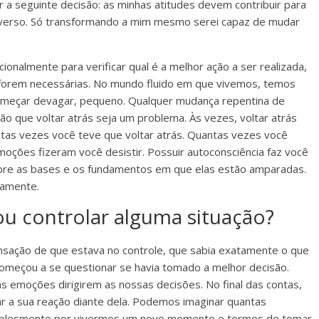
r a seguinte decisão: as minhas atitudes devem contribuir para
verso. Só transformando a mim mesmo serei capaz de mudar
nalmente para verificar qual é a melhor ação a ser realizada,
 forem necessárias. No mundo fluido em que vivemos, temos
começar devagar, pequeno. Qualquer mudança repentina de
o que voltar atrás seja um problema. Às vezes, voltar atrás
antas vezes você teve que voltar atrás. Quantas vezes você
moções fizeram você desistir. Possuir autoconsciência faz você
sobre as bases e os fundamentos em que elas estão amparadas.
riamente.
ou controlar alguma situação?
ensação de que estava no controle, que sabia exatamente o que
começou a se questionar se havia tomado a melhor decisão.
emoções dirigirem as nossas decisões. No final das contas,
lar a sua reação diante dela. Podemos imaginar quantas
simplesmente por vivermos um novo momento e termos de tomar