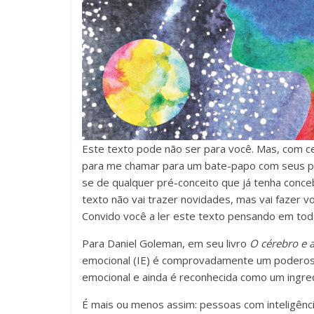
em
sala
de
aula,
reforçando
o
papel
transformador
da
Este texto pode não ser para você. Mas, com 
escola
para me chamar para um bate-papo com seus pr
para
se de qualquer pré-conceito que já tenha conceb
expandir
texto não vai trazer novidades, mas vai fazer vo
as
Convido você a ler este texto pensando em toda
perspectivas
e
Para Daniel Goleman, em seu livro
O cérebro e a
acompanhar
emocional (IE) é comprovadamente um poderoso
as
emocional e ainda é reconhecida como um ingre
realizações
É mais ou menos assim: pessoas com inteligênc
dos