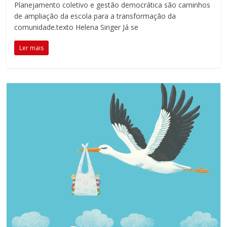
Planejamento coletivo e gestão democrática são caminhos
acompanhar
de ampliação da escola para a transformação da
as
comunidade.texto Helena Singer Já se
realizações
dos
Ler mais
alunos.
Esse
é
o
propósito
da
Educatrix!