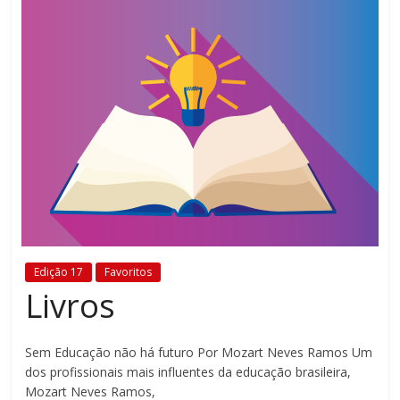
Estamos
em
constante
transformação.
Novas
metodologias
e
tecnologias
estão
cada
vez
mais
Edição 17
Favoritos
presentes
Livros
no
dia
a
Sem Educação não há futuro Por Mozart Neves Ramos Um
dia.
dos profissionais mais influentes da educação brasileira,
É
Mozart Neves Ramos,