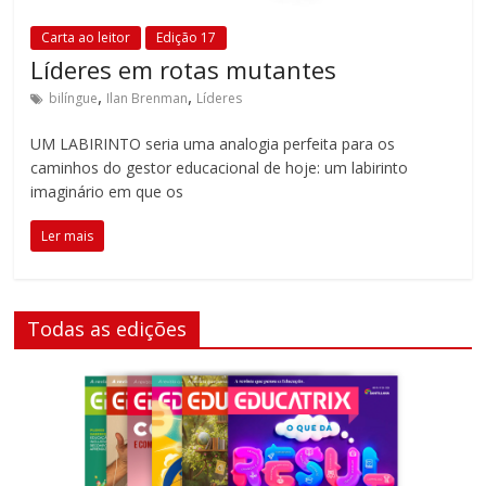
Carta ao leitor
Edição 17
Líderes em rotas mutantes
,
,
bilíngue
Ilan Brenman
Líderes
UM LABIRINTO seria uma analogia perfeita para os
caminhos do gestor educacional de hoje: um labirinto
imaginário em que os
Ler mais
Todas as edições