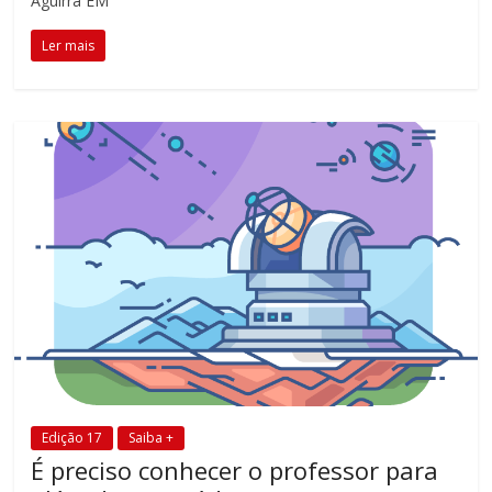
Aguirra EM
Ler mais
Edição 17
Saiba +
É preciso conhecer o professor para