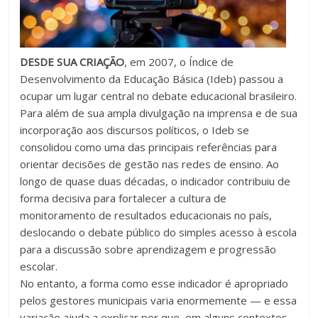
fundamental
explorar
outras
possibilidades
DESDE SUA CRIAÇÃO
, em 2007, o Índice de
em
Desenvolvimento da Educação Básica (Ideb) passou a
sala
ocupar um lugar central no debate educacional brasileiro.
de
Para além de sua ampla divulgação na imprensa e de sua
aula,
incorporação aos discursos políticos, o Ideb se
reforçando
consolidou como uma das principais referências para
o
orientar decisões de gestão nas redes de ensino. Ao
papel
longo de quase duas décadas, o indicador contribuiu de
transformador
forma decisiva para fortalecer a cultura de
da
monitoramento de resultados educacionais no país,
escola
deslocando o debate público do simples acesso à escola
para
para a discussão sobre aprendizagem e progressão
expandir
escolar.
as
No entanto, a forma como esse indicador é apropriado
perspectivas
pelos gestores municipais varia enormemente — e essa
e
variação ajuda a explicar por que, em alguns contextos,