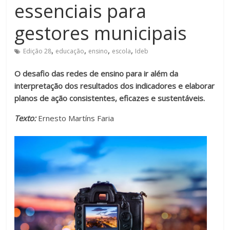
essenciais para
Estamos
em
gestores municipais
constante
transformação.
,
,
,
,
Edição 28
educação
ensino
escola
Ideb
Novas
O desafio das redes de ensino para ir além da
metodologias
interpretação dos resultados dos indicadores e elaborar
e
planos de ação consistentes, eficazes e sustentáveis.
tecnologias
estão
Texto:
Ernesto Martíns Faria
cada
vez
mais
presentes
no
dia
a
dia.
É