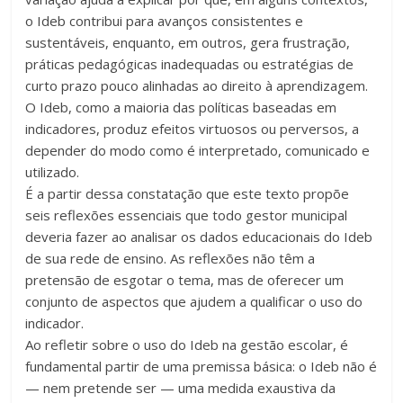
acompanhar
o Ideb contribui para avanços consistentes e
as
sustentáveis, enquanto, em outros, gera frustração,
realizações
práticas pedagógicas inadequadas ou estratégias de
dos
curto prazo pouco alinhadas ao direito à aprendizagem.
alunos.
O Ideb, como a maioria das políticas baseadas em
Esse
indicadores, produz efeitos virtuosos ou perversos, a
é
depender do modo como é interpretado, comunicado e
o
utilizado.
propósito
É a partir dessa constatação que este texto propõe
da
seis reflexões essenciais que todo gestor municipal
Educatrix!
deveria fazer ao analisar os dados educacionais do Ideb
de sua rede de ensino. As reflexões não têm a
pretensão de esgotar o tema, mas de oferecer um
conjunto de aspectos que ajudem a qualificar o uso do
indicador.
Ao refletir sobre o uso do Ideb na gestão escolar, é
fundamental partir de uma premissa básica: o Ideb não é
— nem pretende ser — uma medida exaustiva da