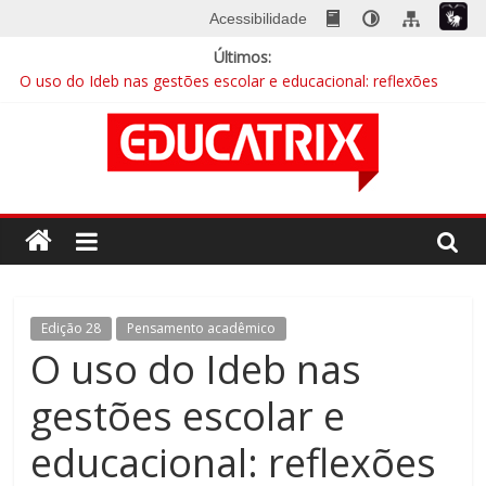
Skip
Acessibilidade
to
Últimos:
content
O uso do Ideb nas gestões escolar e educacional: reflexões
essenciais para gestores municipais
A escola na era digital
EDUCATRIX 28 | Baixe já a nova edição
Mentalidades matemáticas: a abordagem que quebra barreiras
Educação integral cresce no país e busca sua identidade
Revista
Educatrix
–
Edição 28
Pensamento acadêmico
O uso do Ideb nas
Editora
gestões escolar e
Moderna
educacional: reflexões