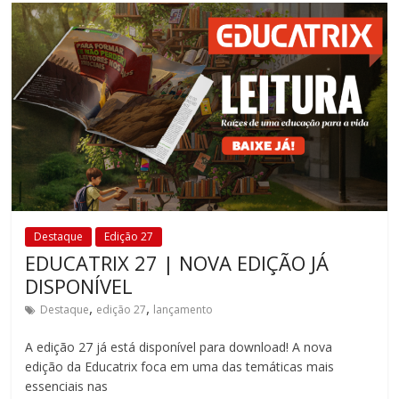
fundamental
explorar
outras
possibilidades
em
sala
de
aula,
reforçando
o
papel
Destaque
Edição 27
transformador
EDUCATRIX 27 | NOVA EDIÇÃO JÁ
da
DISPONÍVEL
escola
para
,
,
Destaque
edição 27
lançamento
expandir
A edição 27 já está disponível para download! A nova
as
edição da Educatrix foca em uma das temáticas mais
perspectivas
essenciais nas
e