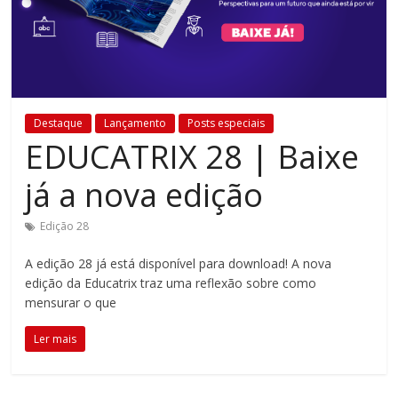
Estamos
em
constante
transformação.
Novas
Destaque
Lançamento
Posts especiais
metodologias
EDUCATRIX 28 | Baixe
e
tecnologias
já a nova edição
estão
cada
Edição 28
vez
mais
A edição 28 já está disponível para download! A nova
presentes
edição da Educatrix traz uma reflexão sobre como
no
mensurar o que
dia
Ler mais
a
dia.
É