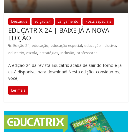
Destaque
Edição 24
Lançamento
Posts especiais
EDUCATRIX 24 | BAIXE JÁ A NOVA
EDIÇÃO
,
,
,
,
Edição 24
educação
educação especial
educação inclusiva
,
,
,
,
educatrix
escola
estratégias
inclusão
professores
A edição 24 da revista Educatrix acaba de sair do forno e já
está disponível para download! Nesta edição, convidamos,
você,
Ler mais