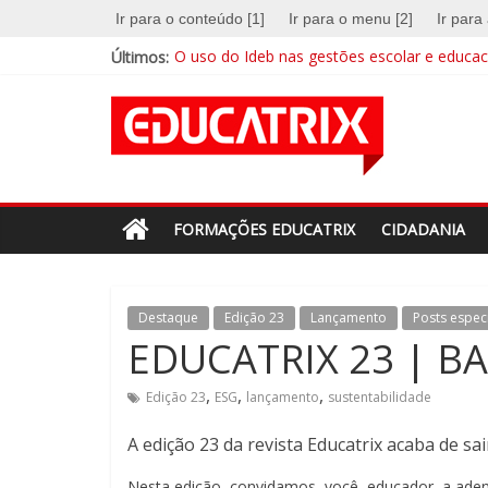
Skip
Ir para o conteúdo [1]
Ir para o menu [2]
Ir para
to
Últimos:
O uso do Ideb nas gestões escolar e educaci
content
A escola na era digital
Revista
EDUCATRIX 28 | Baixe já a nova edição
Mentalidades matemáticas: a abordagem qu
Educação integral cresce no país e busca su
Educatrix
–
FORMAÇÕES EDUCATRIX
CIDADANIA
Editora
Destaque
Edição 23
Lançamento
Posts espec
Moderna
EDUCATRIX 23 | BA
,
,
,
Edição 23
ESG
lançamento
sustentabilidade
Estamos
em
A edição 23 da revista Educatrix acaba de sai
constante
transformação.
Nesta edição, convidamos, você, educador, a aden