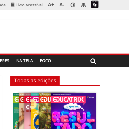
A+
A-
dade
Livro acessível
ERES
NA TELA
FOCO
Todas as edições