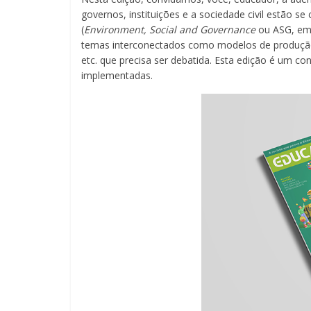
Novas
governos, instituições e a sociedade civil estão
(
Environment, Social and Governance
ou ASG, em 
metodologias
temas interconectados como modelos de produção, 
e
etc. que precisa ser debatida. Esta edição é um co
tecnologias
implementadas.
estão
cada
vez
mais
presentes
no
dia
a
dia.
É
fundamental
explorar
outras
possibilidades