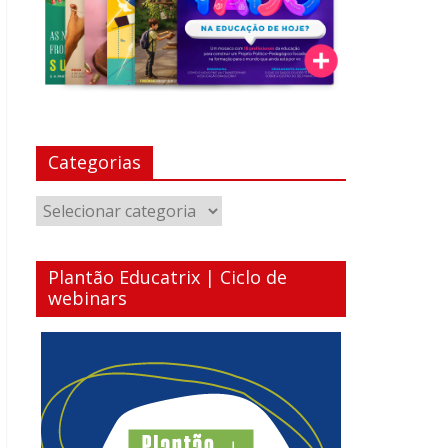
Categorias
Categorias
Plantão Educatrix | Ciclo de
webinars