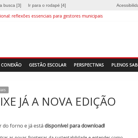
 a busca [3]
Ir para o rodapé [4]
Acessibili
onal: reflexões essenciais para gestores municipais
e quebra barreiras
a identidade
CONEXÃO
GESTÃO ESCOLAR
PERSPECTIVAS
PLENOS SAB
iais
IXE JÁ A NOVA EDIÇÃO
r do forno e já está
disponível para download!
trar as novas fronteiras da sustentabilidade e entender como