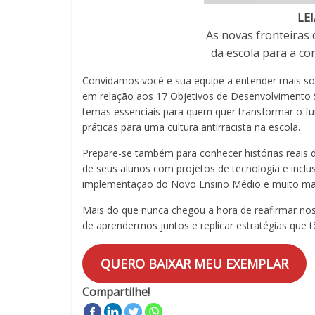
em
LE
sala
As novas fronteiras 
de
da escola para a c
aula,
reforçando
Convidamos você e sua equipe a entender mais so
o
em relação aos 17 Objetivos de Desenvolvimento 
papel
temas essenciais para quem quer transformar o fut
transformador
práticas para uma cultura antirracista na escola.
da
Prepare-se também para conhecer histórias reais 
escola
de seus alunos com projetos de tecnologia e inclu
para
implementação do Novo Ensino Médio e muito ma
expandir
as
Mais do que nunca chegou a hora de reafirmar n
perspectivas
de aprendermos juntos e replicar estratégias que
e
acompanhar
QUERO BAIXAR MEU EXEMPLAR
as
realizações
Compartilhe!
dos