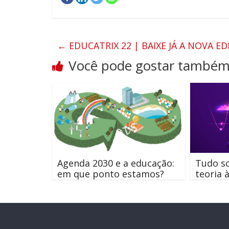
alunos.
Esse
é
o
←
EDUCATRIX 22 | BAIXE JÁ A NOVA ED
propósito
Você pode gostar també
da
Educatrix!
Agenda 2030 e a educação:
Tudo so
em que ponto estamos?
teoria 