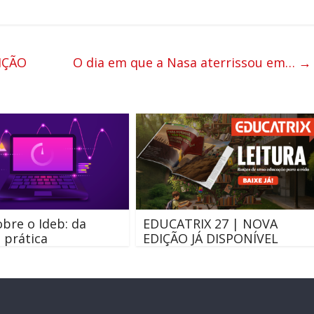
IÇÃO
O dia em que a Nasa aterrissou em…
→
m
bre o Ideb: da
EDUCATRIX 27 | NOVA
à prática
EDIÇÃO JÁ DISPONÍVEL