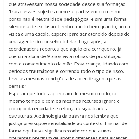
que atravessam nossa sociedade desde sua formação.
acompanhar
Tratar esses sujeitos como se partissem do mesmo
as
ponto não é neutralidade pedagógica, e sim uma forma
realizações
silenciosa de exclusão. Lembro muito bem quando, numa
dos
visita a uma escola, esperei para ser atendido depois de
alunos.
uma agente do conselho tutelar. Logo após, a
Esse
coordenadora reportou que aquilo era corriqueiro, já
é
que uma aluna de 9 anos vivia rotinas de prostituição
o
com o consentimento da mãe. Essa criança, lidando com
propósito
períodos traumáticos e correndo todo o tipo de risco,
da
teve as mesmas condições de aprendizagem que as
Educatrix!
demais?
Esperar que todos aprendam do mesmo modo, no
mesmo tempo e com os mesmos recursos ignora o
princípio da equidade e reforça desigualdades
estruturais. A etimologia da palavra nos lembra que
justiça pressupõe sensibilidade ao contexto. Ensinar de
forma equitativa significa reconhecer que alunos
diferentes precisam de apoios diferentes para alcançar