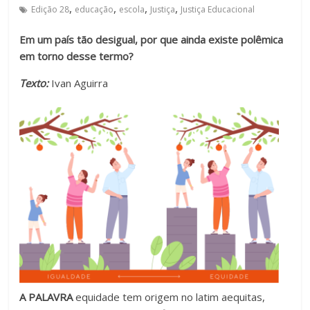
,
,
,
,
Edição 28
educação
escola
Justiça
Justiça Educacional
Estamos
em
Em um país tão desigual, por que ainda existe polêmica
constante
em torno desse termo?
transformação.
Novas
Texto:
Ivan Aguirra
metodologias
e
tecnologias
estão
cada
vez
mais
presentes
no
dia
a
dia.
A PALAVRA
equidade tem origem no latim aequitas,
É