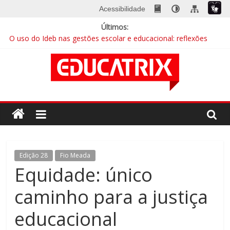
Skip
Acessibilidade
to
Últimos:
content
O uso do Ideb nas gestões escolar e educacional: reflexões
essenciais para gestores municipais
A escola na era digital
EDUCATRIX 28 | Baixe já a nova edição
Mentalidades matemáticas: a abordagem que quebra barreiras
Educação integral cresce no país e busca sua identidade
Revista
Educatrix
–
Edição 28
Fio Meada
Equidade: único
Editora
caminho para a justiça
Moderna
educacional