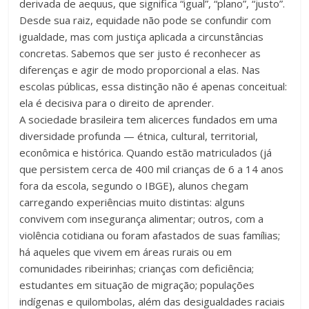
derivada de aequus, que significa “igual”, “plano”, “justo”.
fundamental
Desde sua raiz, equidade não pode se confundir com
explorar
igualdade, mas com justiça aplicada a circunstâncias
outras
concretas. Sabemos que ser justo é reconhecer as
possibilidades
diferenças e agir de modo proporcional a elas. Nas
em
escolas públicas, essa distinção não é apenas conceitual:
sala
ela é decisiva para o direito de aprender.
de
A sociedade brasileira tem alicerces fundados em uma
aula,
diversidade profunda — étnica, cultural, territorial,
reforçando
econômica e histórica. Quando estão matriculados (já
o
que persistem cerca de 400 mil crianças de 6 a 14 anos
papel
fora da escola, segundo o IBGE), alunos chegam
transformador
carregando experiências muito distintas: alguns
da
convivem com insegurança alimentar; outros, com a
escola
violência cotidiana ou foram afastados de suas famílias;
para
há aqueles que vivem em áreas rurais ou em
expandir
comunidades ribeirinhas; crianças com deficiência;
as
estudantes em situação de migração; populações
perspectivas
indígenas e quilombolas, além das desigualdades raciais
e