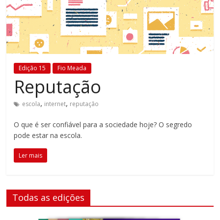
Estamos
em
constante
transformação.
Novas
Edição 15
Fio Meada
metodologias
Reputação
e
tecnologias
,
,
escola
internet
reputação
estão
cada
O que é ser confiável para a sociedade hoje? O segredo
vez
pode estar na escola.
mais
presentes
Ler mais
no
dia
a
Todas as edições
dia.
É