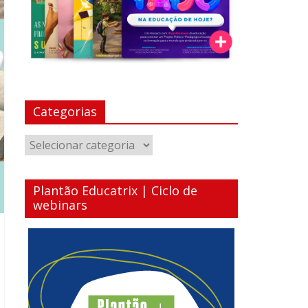
Categorias
Categorias
Plantão Educatrix | Ciclo de
webinars