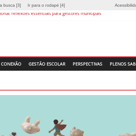
 a busca [3]
Ir para o rodapé [4]
Acessibili
onal: reflexões essenciais para gestores municipais
e quebra barreiras
a identidade
CONEXÃO
GESTÃO ESCOLAR
PERSPECTIVAS
PLENOS SAB