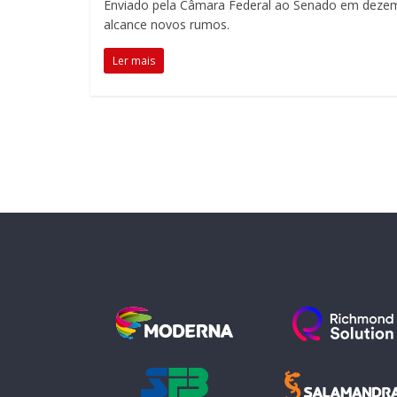
em
Enviado pela Câmara Federal ao Senado em dezemb
alcance novos rumos.
sala
de
Ler mais
aula,
reforçando
o
papel
transformador
da
escola
para
expandir
as
perspectivas
e
acompanhar
as
realizações
dos