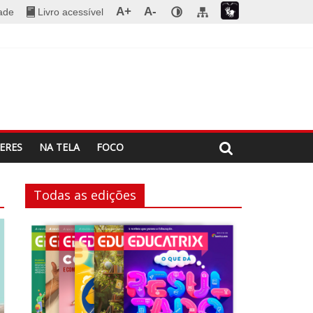
A+
A-
dade
Livro acessível
ERES
NA TELA
FOCO
Todas as edições