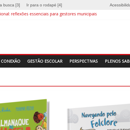
 a busca [3]
Ir para o rodapé [4]
Acessibili
onal: reflexões essenciais para gestores municipais
e quebra barreiras
a identidade
CONEXÃO
GESTÃO ESCOLAR
PERSPECTIVAS
PLENOS SAB