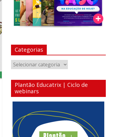
Categorias
Categorias
Plantão Educatrix | Ciclo de
webinars