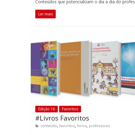
em
Conteúdos que potencializam o dia a dia do profes
sala
Ler mais
de
aula,
reforçando
o
papel
transformador
da
escola
para
expandir
as
perspectivas
e
Edição 16
Favoritos
acompanhar
#Livros Favoritos
as
realizações
,
,
,
conteúdo
favoritos
livros
professores
dos