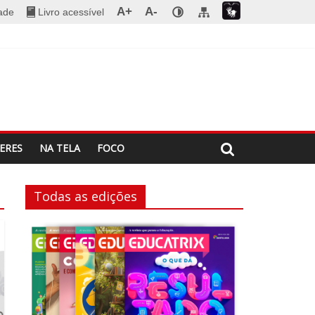
A+
A-
dade
Livro acessível
ERES
NA TELA
FOCO
Todas as edições