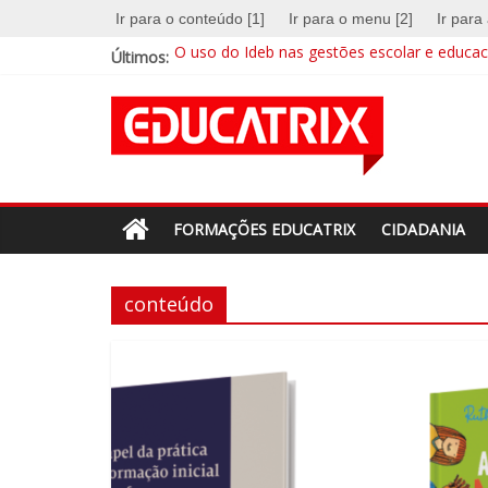
Skip
Ir para o conteúdo [1]
Ir para o menu [2]
Ir para
to
Últimos:
O uso do Ideb nas gestões escolar e educaci
content
A escola na era digital
Revista
EDUCATRIX 28 | Baixe já a nova edição
Mentalidades matemáticas: a abordagem qu
Educação integral cresce no país e busca su
Educatrix
–
FORMAÇÕES EDUCATRIX
CIDADANIA
Editora
conteúdo
Moderna
Estamos
em
constante
transformação.