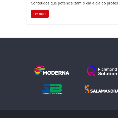
Conteúdos que potencializam o dia a dia do profe
alunos.
Esse
Ler mais
é
o
propósito
da
Educatrix!