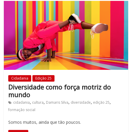
fundamental
explorar
outras
possibilidades
em
sala
de
aula,
reforçando
o
papel
Cidadania
Edição 25
transformador
Diversidade como força motriz do
da
mundo
escola
para
,
,
,
,
,
cidadania
cultura
Damaris Silva
diversidade
edição 25
expandir
formação social
as
Somos muitos, ainda que tão poucos.
perspectivas
e