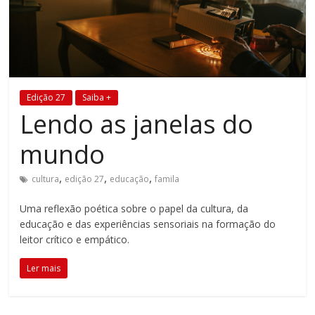
Estamos
em
constante
transformação.
Novas
Edição 27
Saiba +
metodologias
Lendo as janelas do
e
tecnologias
mundo
estão
cada
,
,
,
cultura
edição 27
educação
famila
vez
mais
Uma reflexão poética sobre o papel da cultura, da
presentes
educação e das experiências sensoriais na formação do
no
leitor crítico e empático.
dia
Ler mais
a
dia.
É