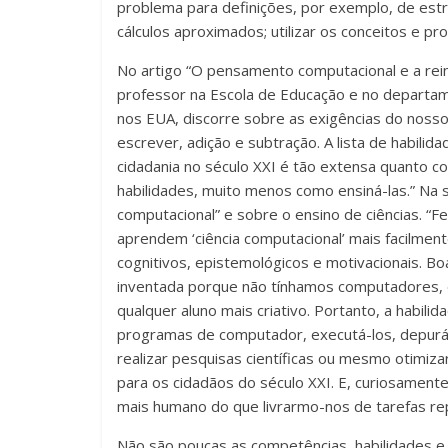
problema para definições, por exemplo, de estr
alunos.
cálculos aproximados; utilizar os conceitos e pr
Esse
é
No artigo “O pensamento computacional e a rei
o
professor na Escola de Educação e no departa
propósito
nos EUA, discorre sobre as exigências do nosso
da
escrever, adição e subtração. A lista de habili
Educatrix!
cidadania no século XXI é tão extensa quanto 
habilidades, muito menos como ensiná-las.” Na 
computacional” e sobre o ensino de ciências. “
aprendem ‘ciência computacional’ mais facilmente
cognitivos, epistemológicos e motivacionais. Bo
inventada porque não tínhamos computadores, e
qualquer aluno mais criativo. Portanto, a habil
programas de computador, executá-los, depurá-l
realizar pesquisas científicas ou mesmo otimiza
para os cidadãos do século XXI. E, curiosamente
mais humano do que livrarmo-nos de tarefas rep
Não são poucas as competências, habilidades e a