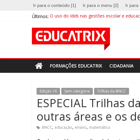
Skip
Ir para o conteúdo [1]
Ir para o menu [2]
Ir para
to
Últimos:
O uso do Ideb nas gestões escolar e educaci
content
A escola na era digital
Revista
EDUCATRIX 28 | Baixe já a nova edição
Mentalidades matemáticas: a abordagem qu
Educação integral cresce no país e busca su
Educatrix
–
FORMAÇÕES EDUCATRIX
CIDADANIA
Editora
Edição 16
Sem categoria
Trilhas da BNCC
Moderna
ESPECIAL Trilhas d
outras áreas e os d
Estamos
em
,
,
,
BNCC
educação
ensino
matemática
constante
transformação.