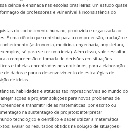
 ciência é ensinada nas escolas brasileiras: um estudo quase
ormação de professores e vulnerável à inconsistência do
nquistas do conhecimento humano, produzida e organizada ao
ões. É uma ciência que contribui para a compreensão, tradução e
onhecimento (astronomia, medicina, engenharia, arquitetura,
exemplos, só para se ter uma ideia). Além disso, vale ressaltar
 para a compreensão e tomada de decisões em situações
ráficos e tabelas encontrados nos noticiários, para a elaboração
ise de dados e para o desenvolvimento de estratégias de
ição de ideias.
cias, habilidades e atitudes tão imprescindíveis ao mundo do
 planejar ações e projetar soluções para novos problemas de
ompreender e transmitir ideias matemáticas, por escrito ou
mentação na sustentação de projetos; interpretar
ndo tecnológico e científico e saber utilizar a matemática
tos; avaliar os resultados obtidos na solução de situações-