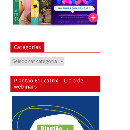
Categorias
Categorias
Plantão Educatrix | Ciclo de
webinars