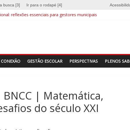
 a busca [3]
Ir para o rodapé [4]
Acessibili
onal: reflexões essenciais para gestores municipais
e quebra barreiras
a identidade
CONEXÃO
GESTÃO ESCOLAR
PERSPECTIVAS
PLENOS SAB
a BNCC | Matemática,
esafios do século XXI