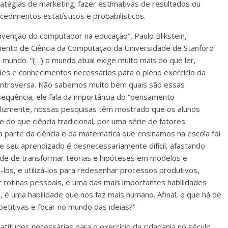
atégias de marketing; fazer estimativas de resultados ou
ocedimentos estatísticos e probabilísticos.
nvenção do computador na educação”, Paulo Blikstein,
mento de Ciência da Computação da Universidade de Stanford
 mundo. “(…) o mundo atual exige muito mais do que ler,
dades e conhecimentos necessários para o pleno exercício da
controversa. Não sabemos muito bem quais são essas
sequência, ele fala da importância do “pensamento
Felizmente, nossas pesquisas têm mostrado que os alunos
 do que ciência tradicional, por uma série de fatores
a parte da ciência e da matemática que ensinamos na escola foi
 seu aprendizado é desnecessariamente difícil, afastando
idade de transformar teorias e hipóteses em modelos e
os, e utilizá-los para redesenhar processos produtivos,
r rotinas pessoais, é uma das mais importantes habilidades
, é uma habilidade que nos faz mais humano. Afinal, o que há de
etitivas e focar no mundo das ideias?”
titudes necessárias para o exercício da cidadania no século