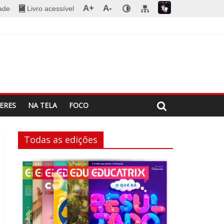
A+
A-
dade
Livro acessível
ERES
NA TELA
FOCO
Todas as edições