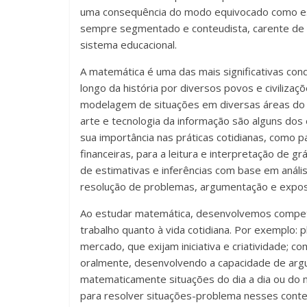
em
uma consequência do modo equivocado como essa
sala
sempre segmentado e conteudista, carente de f
de
sistema educacional.
aula,
reforçando
A matemática é uma das mais significativas co
o
longo da história por diversos povos e civilizaç
papel
modelagem de situações em diversas áreas do c
transformador
arte e tecnologia da informação são alguns dos 
da
sua importância nas práticas cotidianas, como
escola
financeiras, para a leitura e interpretação de g
para
de estimativas e inferências com base em anál
expandir
resolução de problemas, argumentação e expos
as
Ao estudar matemática, desenvolvemos competên
perspectivas
trabalho quanto à vida cotidiana. Por exemplo:
e
mercado, que exijam iniciativa e criatividade; c
acompanhar
oralmente, desenvolvendo a capacidade de argu
as
matematicamente situações do dia a dia ou do mu
realizações
para resolver situações-problema nesses contex
dos