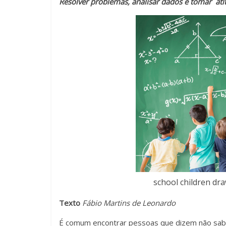
Resolver problemas, analisar dados e tomar atitu
Novas
metodologias
e
tecnologias
estão
cada
vez
mais
presentes
no
dia
a
dia.
É
fundamental
school children dr
explorar
Texto
Fábio Martins de Leonardo
outras
possibilidades
É comum encontrar pessoas que dizem não sabe