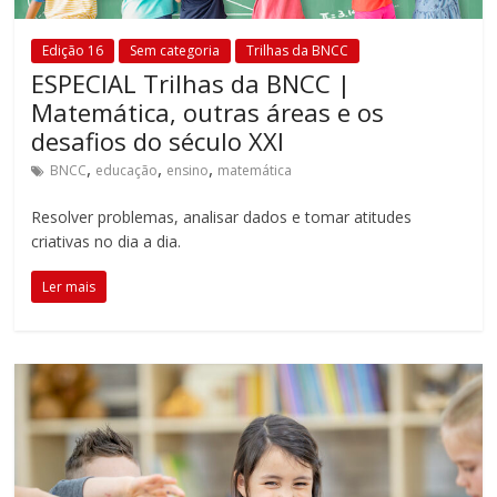
Edição 16
Sem categoria
Trilhas da BNCC
ESPECIAL Trilhas da BNCC |
Matemática, outras áreas e os
desafios do século XXI
,
,
,
BNCC
educação
ensino
matemática
Resolver problemas, analisar dados e tomar atitudes
criativas no dia a dia.
Ler mais