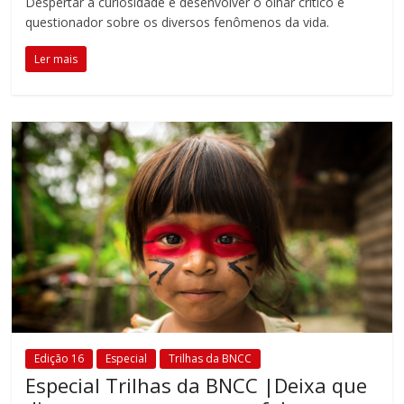
Despertar a curiosidade e desenvolver o olhar crítico e
fundamental
questionador sobre os diversos fenômenos da vida.
explorar
outras
Ler mais
possibilidades
em
sala
de
aula,
reforçando
o
papel
transformador
da
escola
para
expandir
as
Edição 16
Especial
Trilhas da BNCC
perspectivas
Especial Trilhas da BNCC |Deixa que
e