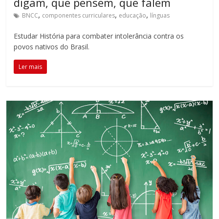
digam, que pensem, que falem
acompanhar
,
,
,
BNCC
componentes curriculares
educação
línguas
as
realizações
Estudar História para combater intolerância contra os
dos
povos nativos do Brasil.
alunos.
Esse
Ler mais
é
o
propósito
da
Educatrix!