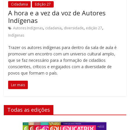
acompanhar
Cidadania
Edição 27
A hora e a vez da voz de Autores
as
realizações
Indígenas
dos
,
,
,
,
Autores Indígenas
cidadania
diversidade
edição 27
alunos.
Indígenas
Esse
é
Trazer os autores indígenas para dentro da sala de aula é
o
promover um encontro com um universo cultural amplo,
propósito
que se faz necessário para a formação de cidadãos
conscientes, críticos e engajados com a diversidade de
da
povos que formam o país.
Educatrix!
Ler mais
Todas as edições