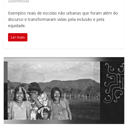
Quilombolas
fundamental
explorar
Exemplos reais de escolas não urbanas que foram além do
outras
discurso e transformaram vidas pela inclusão e pela
possibilidades
equidade.
em
sala
Ler mais
de
aula,
reforçando
o
papel
transformador
da
escola
para
expandir
as
perspectivas
e