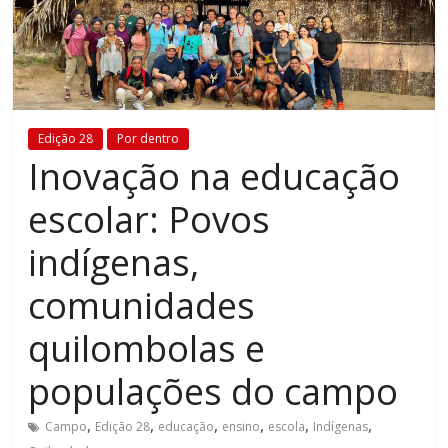
Estamos
em
constante
transformação.
Novas
Edição 28
Por dentro
metodologias
Inovação na educação
e
tecnologias
escolar: Povos
estão
cada
indígenas,
vez
mais
comunidades
presentes
quilombolas e
no
dia
populações do campo
a
dia.
,
,
,
,
,
,
Campo
Edição 28
educação
ensino
escola
Indígenas
É