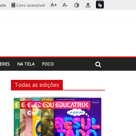
A+
A-
dade
Livro acessível
ERES
NA TELA
FOCO
Todas as edições