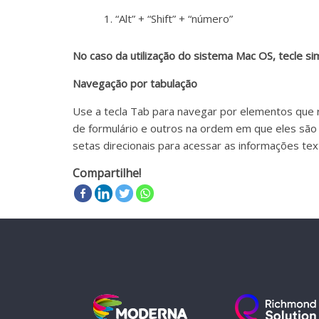
em
“Alt” + “Shift” + “número”
sala
de
aula,
No caso da utilização do sistema Mac OS, tecle s
reforçando
Navegação por tabulação
o
papel
Use a tecla Tab para navegar por elementos que r
transformador
de formulário e outros na ordem em que eles são 
da
setas direcionais para acessar as informações tex
escola
Compartilhe!
para
expandir
as
perspectivas
e
acompanhar
as
realizações
dos