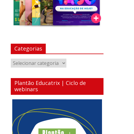
Categorias
Categorias
Plantão Educatrix | Ciclo de
webinars