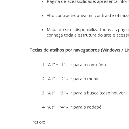
Página de acessibilidade: apresenta infor
Novas
metodologias
Alto contraste: ativa um contraste otimiz
e
tecnologias
Mapa do site: disponibiliza todas as pági
estão
conheça toda a estrutura do site e acess
cada
vez
Teclas de atalhos por navegadores (Windows / Li
mais
presentes
“Alt” + “1” – ir para o conteúdo
no
dia
“Alt” + “2” – ir para o menu
a
dia.
“Alt” + “3” – ir para a busca (caso houver)
É
fundamental
“Alt” + “4” – ir para o rodapé
explorar
outras
FireFox:
possibilidades