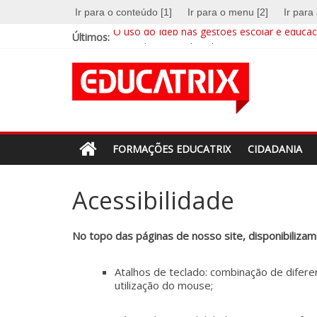
Skip
Ir para o conteúdo [1]
Ir para o menu [2]
Ir para
to
O uso do Ideb nas gestões escolar e educaci
Últimos:
content
A escola na era digital
Revista
EDUCATRIX 28 | Baixe já a nova edição
Mentalidades matemáticas: a abordagem qu
Educação integral cresce no país e busca su
Educatrix
–
FORMAÇÕES EDUCATRIX
CIDADANIA
Editora
Acessibilidade
Moderna
No topo das páginas de nosso site, disponibiliza
Estamos
Atalhos de teclado: combinação de difere
em
utilização do mouse;
constante
transformação.