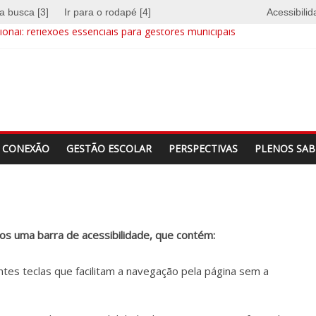
 a busca [3]
Ir para o rodapé [4]
Acessibili
onal: reflexões essenciais para gestores municipais
e quebra barreiras
a identidade
CONEXÃO
GESTÃO ESCOLAR
PERSPECTIVAS
PLENOS SAB
mos uma barra de acessibilidade, que contém:
ntes teclas que facilitam a navegação pela página sem a