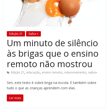
Estamos
em
constante
transformação.
Novas
Edição 21
Saiba +
metodologias
Um minuto de silêncio
e
tecnologias
às brigas que o ensino
estão
cada
remoto não mostrou
vez
mais
,
,
,
,
Edição 21
educação
ensino remoto
relacionamento
saiba+
presentes
no
Sim, este texto é sobre briga na escola. E também sobre
dia
tudo o que as crianças aprendem com elas.
a
Ler mais
dia.
É