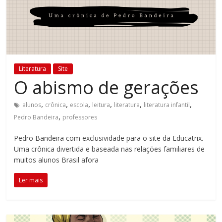
Estamos
em
constante
transformação.
Novas
Literatura
Site
metodologias
O abismo de gerações
e
tecnologias
,
,
,
,
,
,
alunos
crônica
escola
leitura
literatura
literatura infantil
estão
,
Pedro Bandeira
professores
cada
vez
Pedro Bandeira com exclusividade para o site da Educatrix.
mais
Uma crônica divertida e baseada nas relações familiares de
presentes
muitos alunos Brasil afora
no
dia
Ler mais
a
dia.
É