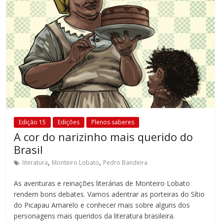
fundamental
explorar
outras
possibilidades
em
sala
de
aula,
reforçando
o
papel
Edição 15
Edições
Plenos saberes
transformador
A cor do narizinho mais querido do
da
Brasil
escola
,
,
literatura
Monteiro Lobato
Pedro Bandeira
para
expandir
As aventuras e reinações literárias de Monteiro Lobato
as
rendem bons debates. Vamos adentrar as porteiras do Sítio
perspectivas
do Picapau Amarelo e conhecer mais sobre alguns dos
personagens mais queridos da literatura brasileira.
e