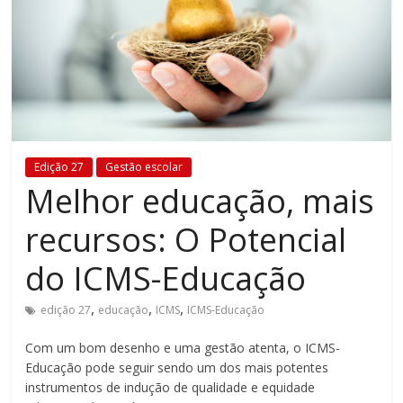
Estamos
em
constante
transformação.
Novas
metodologias
e
Edição 27
Gestão escolar
tecnologias
Melhor educação, mais
estão
cada
recursos: O Potencial
vez
mais
do ICMS-Educação
presentes
no
,
,
,
edição 27
educação
ICMS
ICMS-Educação
dia
a
Com um bom desenho e uma gestão atenta, o ICMS-
dia.
Educação pode seguir sendo um dos mais potentes
instrumentos de indução de qualidade e equidade
É