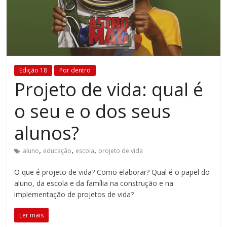
Estamos
em
constante
transformação.
Novas
Edição 18
Por dentro
metodologias
Projeto de vida: qual é
e
tecnologias
o seu e o dos seus
estão
cada
alunos?
vez
mais
,
,
,
aluno
educação
escola
projeto de vida
presentes
no
O que é projeto de vida? Como elaborar? Qual é o papel do
dia
aluno, da escola e da família na construção e na
a
implementação de projetos de vida?
dia.
Ler mais
É