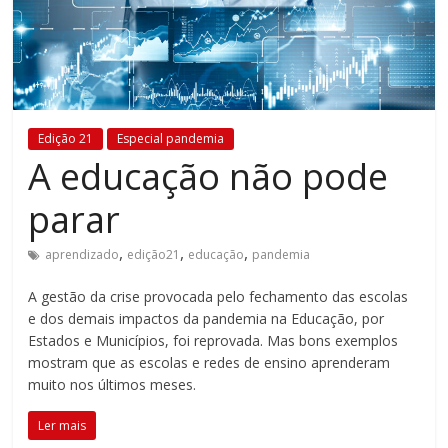
Estamos
em
constante
transformação.
Novas
Edição 21
Especial pandemia
metodologias
A educação não pode
e
tecnologias
parar
estão
cada
,
,
,
aprendizado
edição21
educação
pandemia
vez
mais
A gestão da crise provocada pelo fechamento das escolas
presentes
e dos demais impactos da pandemia na Educação, por
no
Estados e Municípios, foi reprovada. Mas bons exemplos
dia
mostram que as escolas e redes de ensino aprenderam
a
muito nos últimos meses.
dia.
Ler mais
É